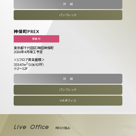
詳 細
パンフレット
神保町PREX
募集中
東京都千代田区神田神保町
2026年4月竣工予定
＜1フロア賃貸面積＞
2
353.47m
（106.92坪）
※2～12F
詳 細
パンフレット
VRオフィス
Live Office
PREXの強み