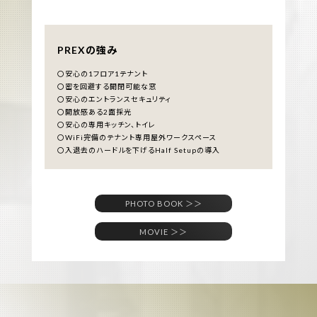
PREXの強み
〇安心の1フロア1テナント
〇密を回避する開閉可能な窓
〇安心のエントランスセキュリティ
〇開放感ある2面採光
〇安心の専用キッチン、トイレ
〇WiFi完備のテナント専用屋外ワークスペース
〇入退去のハードルを下げるHalf Setupの導入
PHOTO BOOK ＞＞
MOVIE ＞＞