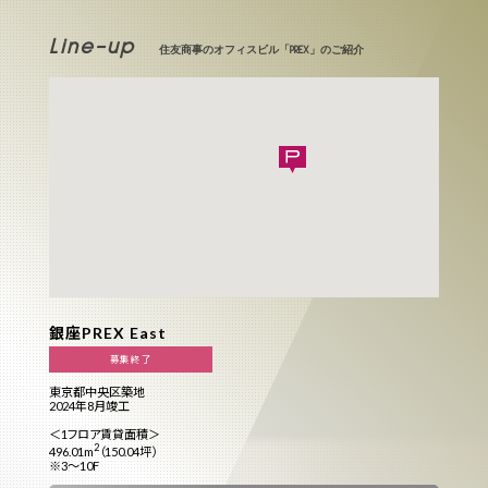
Line-up
住友商事のオフィスビル「PREX」のご紹介
銀座PREX East
募集終了
東京都中央区築地
2024年8月竣工
＜1フロア賃貸面積＞
2
496.01m
（150.04坪）
※3～10F