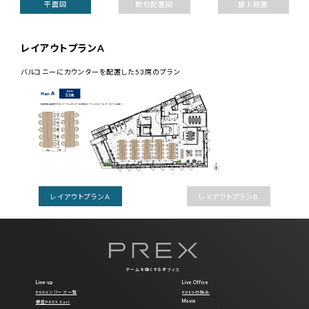
平面図
敷地配置図
屋上庭園
レイアウトプランA
バルコニーにカウンターを配置した53席のプラン
レイアウトプランA
レイアウトプランB
チームを強くするオフィス
Line-up
Live Office
PREXシリーズ一覧
PREXの強み
Movie
銀座PREX East