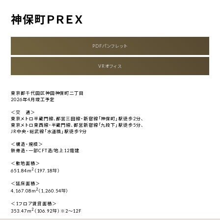
神保町ＰＲＥＸ
PDFパンフレット
VRオフィス
東京都千代田区神田神保町二丁目
2026年4月竣工予定
＜交 通＞
東京メトロ半蔵門線、都営三田線・新宿線「神保町」駅徒歩2分、
東京メトロ東西線・半蔵門線、都営新宿線「九段下」駅徒歩5分、
JR中央・総武線「水道橋」駅徒歩9分
＜構造・規模＞
鉄骨造・一部CFT造/地上12階建
＜敷地面積＞
2
651.84m
（197.18坪）
＜延床面積＞
2
4,167.08m
（1,260.54坪）
＜1フロア賃貸面積＞
2
353.47m
（106.92坪）※2～12F